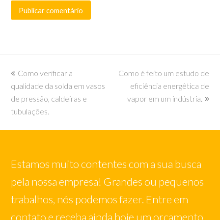
previous
next
Como verificar a
Como é feito um estudo de
post:
post:
qualidade da solda em vasos
eficiência energêtica de
de pressão, caldeiras e
vapor em um indústria.
tubulações.
Estamos muito contentes com a sua busca
pela nossa empresa! Grandes ou pequenos
trabalhos, nós podemos fazer. Entre em
contato e receba ainda hoje um orçamento