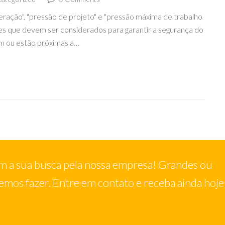
ração", "pressão de projeto" e "pressão máxima de trabalho
es que devem ser considerados para garantir a segurança do
m ou estão próximas a…
 a sua busca pela nossa empresa! Grandes ou
mos fazer. Entre em contato e receba ainda hoje