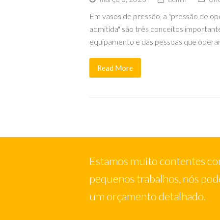
Em vasos de pressão, a "pressão de ope
admitida" são três conceitos important
equipamento e das pessoas que opera
Read More
Estamos muito contentes com
pequenos trabalhos, nós pode
um orçamento detalhado.