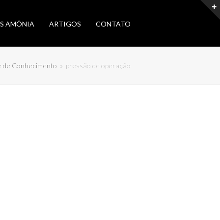
S AMÔNIA
ARTIGOS
CONTATO
 de Conhecimento
»
pressão de operação