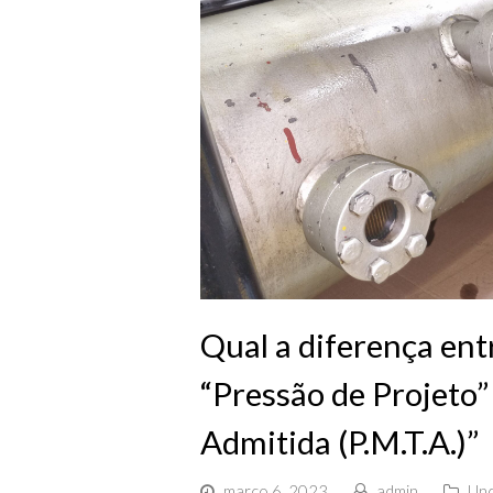
Qual a diferença ent
“Pressão de Projeto
Admitida (P.M.T.A.)”
março 6, 2023
admin
Unc