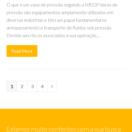
O que é um vaso de pressão segundo a NR13? Vasos de
pressão são equipamentos amplamente utilizados em
diversas indústrias e têm um papel fundamental no
armazenamento e transporte de fluidos sob pressão.
Devido aos riscos associados à sua operação,…
Read More
Page
Page
Page
Page
1
2
3
4
Next
Estamos muito contentes com a sua busca