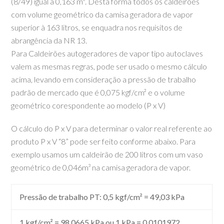
(8/49) igual a 0,163 m³. Desta forma todos os caldeirões
com volume geométrico da camisa geradora de vapor
superior à 163 litros, se enquadra nos requisitos de
abrangência da NR 13.
Para Caldeirões autogeradores de vapor tipo autoclaves
valem as mesmas regras, pode ser usado o mesmo cálculo
acima, levando em consideração a pressão de trabalho
padrão de mercado que é 0,075 kgf/cm² e o volume
geométrico corespondente ao modelo (P x V)
O cálculo do P x V para determinar o valor real referente ao
produto P x V “8” pode ser feito conforme abaixo. Para
exemplo usamos um caldeirão de 200 litros com um vaso
geométrico de 0,046m³ na camisa geradora de vapor.
Pressão de trabalho PT: 0,5 kgf/cm² = 49,03 kPa
1 kgf/cm² = 98,0665 kPa ou 1 kPa = 0,0101972