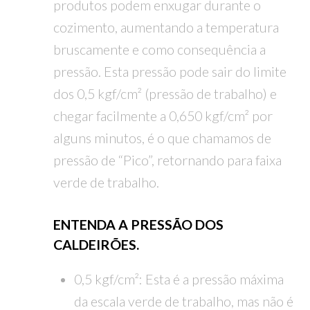
produtos podem enxugar durante o
cozimento, aumentando a temperatura
bruscamente e como consequência a
pressão. Esta pressão pode sair do limite
dos 0,5 kgf/cm² (pressão de trabalho) e
chegar facilmente a 0,650 kgf/cm² por
alguns minutos, é o que chamamos de
pressão de “Pico”, retornando para faixa
verde de trabalho.
ENTENDA A PRESSÃO DOS
CALDEIRÕES.
0,5 kgf/cm²: Esta é a pressão máxima
da escala verde de trabalho, mas não é