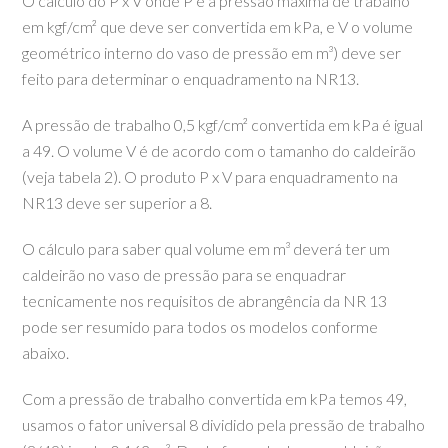
O cálculo do P x V onde P é a pressão máxima de trabalho
em kgf/cm² que deve ser convertida em kPa, e V o volume
geométrico interno do vaso de pressão em m³) deve ser
feito para determinar o enquadramento na NR13.
A pressão de trabalho 0,5 kgf/cm² convertida em kPa é igual
a 49. O volume V é de acordo com o tamanho do caldeirão
(veja tabela 2). O produto P x V para enquadramento na
NR13 deve ser superior a 8.
O cálculo para saber qual volume em m³ deverá ter um
caldeirão no vaso de pressão para se enquadrar
tecnicamente nos requisitos de abrangência da NR 13
pode ser resumido para todos os modelos conforme
abaixo.
Com a pressão de trabalho convertida em kPa temos 49,
usamos o fator universal 8 dividido pela pressão de trabalho