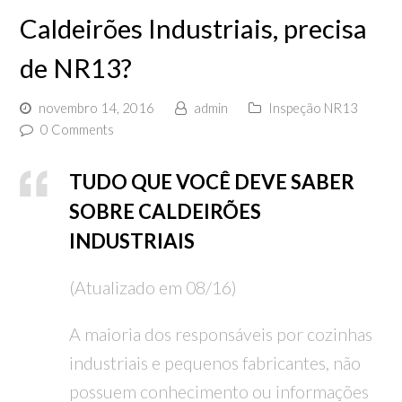
Caldeirões Industriais, precisa
de NR13?
novembro 14, 2016
admin
Inspeção NR13
0 Comments
TUDO QUE VOCÊ DEVE SABER
SOBRE CALDEIRÕES
INDUSTRIAIS
(Atualizado em 08/16)
A maioria dos responsáveis por cozinhas
industriais e pequenos fabricantes, não
possuem conhecimento ou informações