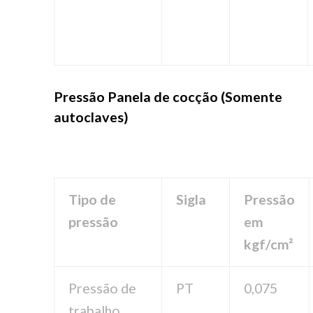
Pressão Panela de cocção
(Somente
autoclaves)
Tipo de
Sigla
Pressão
pressão
em
kgf/cm²
Pressão de
PT
0,075
trabalho