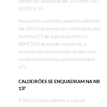
comercial capacidade até 200 litros a IEC
60335-2-39.
Resumindo, somente caldeirões elétricos
até 200 litros devem ser certificados pela
portaria 371 de segurança elétrica
INMETRO, acima são industriais, e
precisara de uma avaliação da aplicação
conforme menciona a própria portaria
371.
CALDEIRÕES SE ENQUADRAM NA NR
13?
A NR13 é para caldeiras e vaso de