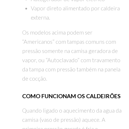
Vapor direto alimentado por caldeira
externa.
Os modelos acima podem ser
“Americanos” com tampas comuns com
pressão somente na camisa geradora de
vapor, ou “Autoclavado” com travamento
da tampa com pressão também na panela
de cocção.
COMO FUNCIONAM OS CALDEIRÕES
Quando ligado o aquecimento da agua da
camisa (vaso de pressão) aquece. A
primeira pressão gerada é fria e