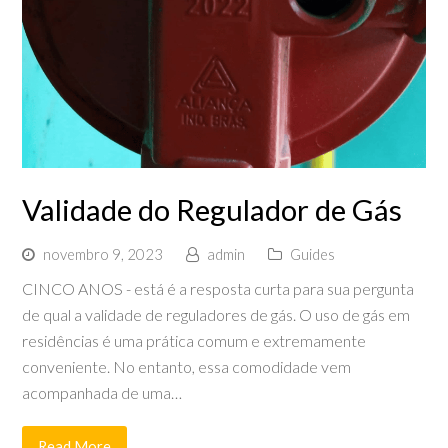
Validade do Regulador de Gás
novembro 9, 2023
admin
Guides
CINCO ANOS - está é a resposta curta para sua pergunta
de qual a validade de reguladores de gás. O uso de gás em
residências é uma prática comum e extremamente
conveniente. No entanto, essa comodidade vem
acompanhada de uma…
Read More