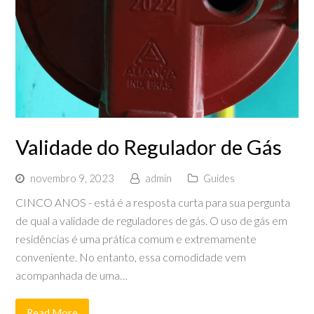
Validade do Regulador de Gás
novembro 9, 2023
admin
Guides
CINCO ANOS - está é a resposta curta para sua pergunta
de qual a validade de reguladores de gás. O uso de gás em
residências é uma prática comum e extremamente
conveniente. No entanto, essa comodidade vem
acompanhada de uma…
Read More