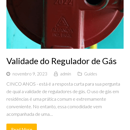
Validade do Regulador de Gás
novembro 9, 2023
admin
Guides
CINCO ANOS - está é a resposta curta para sua pergunta
de qual a validade de reguladores de gás. O uso de gás em
residências é uma prática comum e extremamente
conveniente. No entanto, essa comodidade vem
acompanhada de uma…
Read More