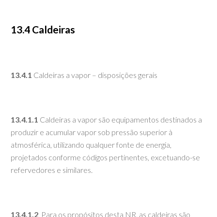
13.4
Caldeiras
13.4.1
Caldeiras a vapor – disposições gerais
13.4.1.1
Caldeiras a vapor são equipamentos destinados a
produzir e acumular vapor sob pressão superior à
atmosférica, utilizando qualquer fonte de energia,
projetados conforme códigos pertinentes, excetuando-se
refervedores e similares.
13.4.1.2
Para os propósitos desta NR, as caldeiras são