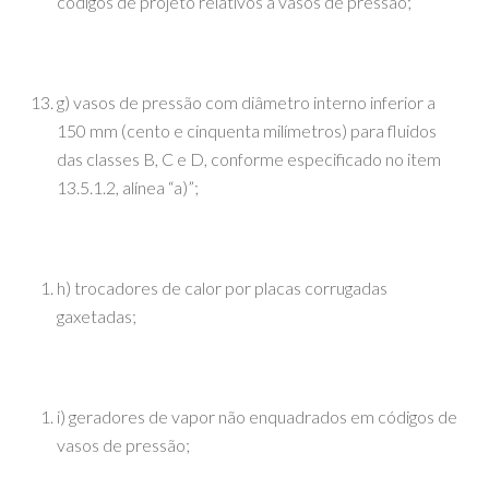
códigos de projeto relativos a vasos de pressão;
g) vasos de pressão com diâmetro interno inferior a
150 mm (cento e cinquenta milímetros) para fluidos
das classes B, C e D, conforme especificado no item
13.5.1.2, alínea “a)”;
h) trocadores de calor por placas corrugadas
gaxetadas;
i) geradores de vapor não enquadrados em códigos de
vasos de pressão;