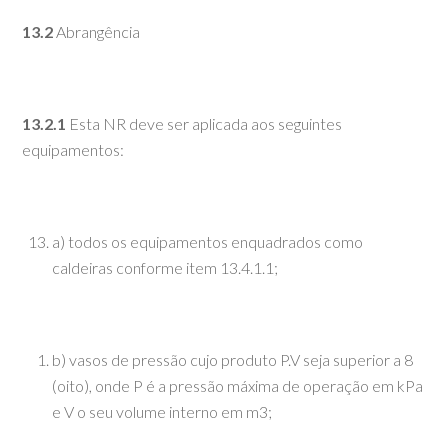
13.2
Abrangência
13.2.1
Esta NR deve ser aplicada aos seguintes
equipamentos:
a) todos os equipamentos enquadrados como
caldeiras conforme item 13.4.1.1;
b) vasos de pressão cujo produto P.V seja superior a 8
(oito), onde P é a pressão máxima de operação em kPa
e V o seu volume interno em m3;